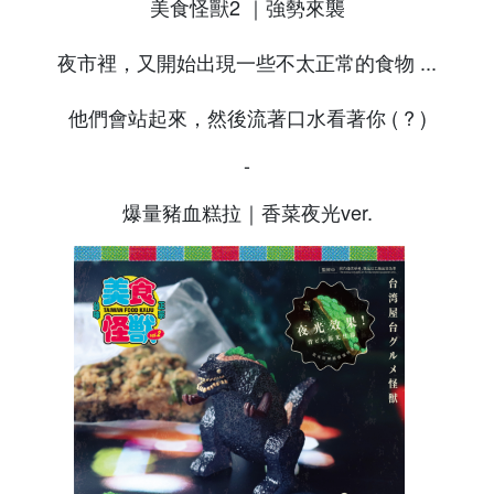
美食怪獸2 ｜強勢來襲
夜市裡，又開始出現一些不太正常的食物 ...
他們會站起來，然後流著口水看著你 ( ? )
-
爆量豬血糕拉｜香菜夜光ver.