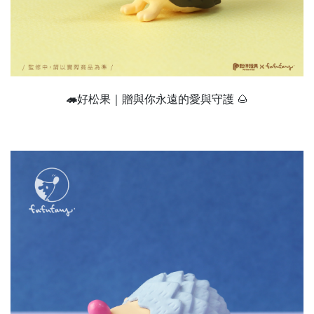
🦔
好松果｜贈與你永遠的愛與守護 🌰