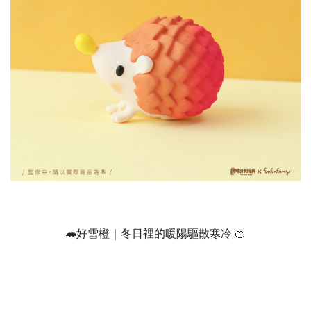
🦔
好雪橙｜冬日裡的暖陽驅散寒冷 🍊