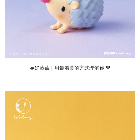
🦔
好藍莓｜用最溫柔的方式理解你 💙