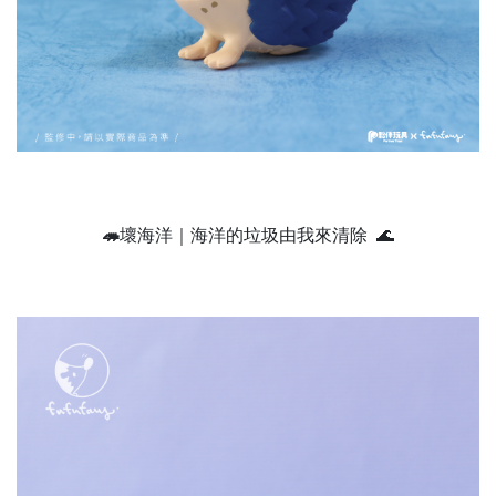
🦔
壞海洋｜海洋的垃圾由我來清除 🌊