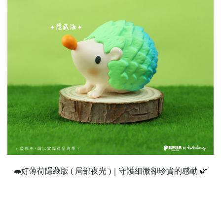
🦔
好薄荷隱藏版 ( 局部夜光 )｜守護細微卻珍貴的感動 🌿