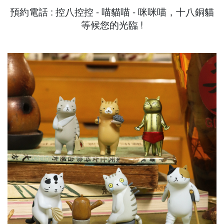
預約電話 : 控八控控 - 喵貓喵 - 咪咪喵，十八銅貓
等候您的光臨 !