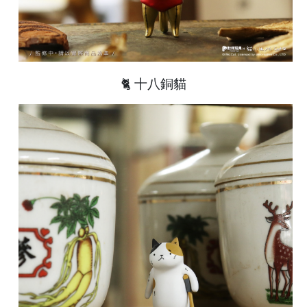
🐈 十八銅貓