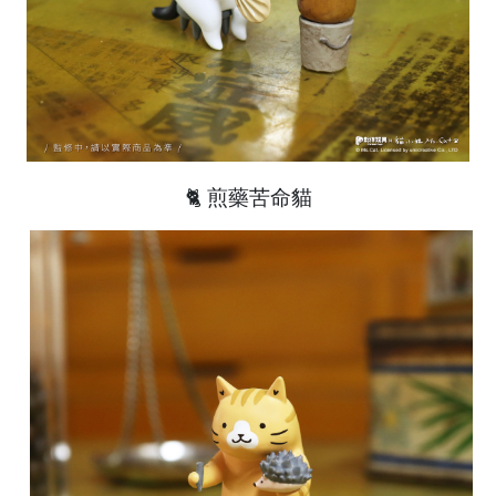
🐈 煎藥苦命貓