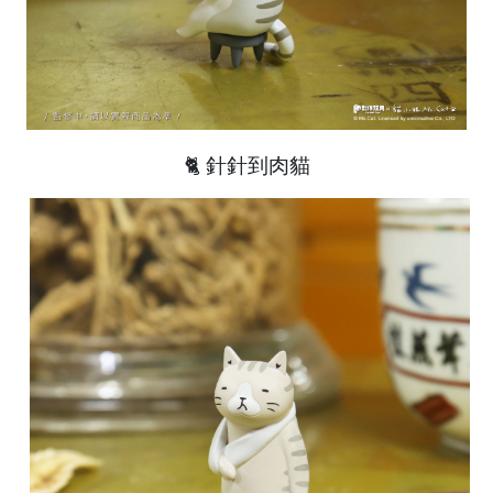
🐈 針針到肉貓