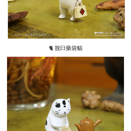
🐈 脫臼藥袋貓