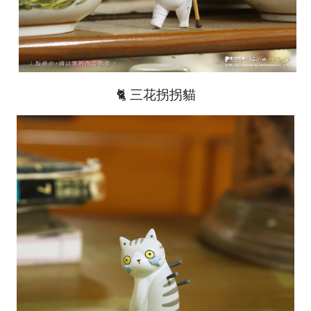
🐈 三花拐拐貓