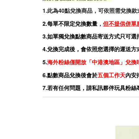
1.此為40點兌換商品，可依照需兌換
2.每單不限定兌換數量
，
但不提供併單
3.如單獨兌換點數商品寄送方式只可選
4.兌換完成後，會依照您選擇的運送方
5.
海外粉絲僅開放「中港澳地區」兌換
6.點數商品兌換後會於
五個工作天
內安
7.若有任何問題，請私訊夥伴玩具粉絲