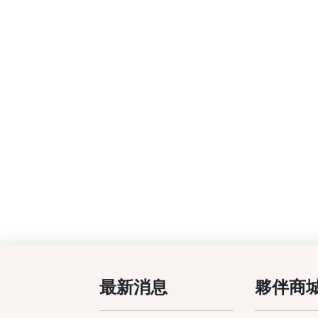
最新消息
夥伴商