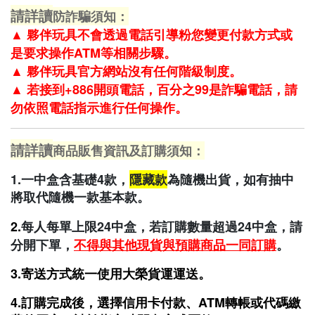
請詳讀
防詐騙須知：
▲
夥伴玩具不會透過電話引導粉您變更付款方式或
是要求操作ATM等相關步驟。
▲
夥伴玩具官方網站沒有任何階級制度。
▲
若接到+886開頭電話，百分之99是詐騙電話，請
勿依照電話指示進行任何操作。
請詳讀
商品販售資訊及訂購須知：
1.一中盒含基礎4款，
隱藏款
為隨機出貨，如有抽中
將取代隨機一款基本款。
2.
每人每單上限24中盒，若訂購數量超過24中盒，請
分開下單
，
不得與其他現貨與預購商品一同訂購
。
3.寄送方式
統一使用大榮貨運運送
。
4.訂購完成後，選擇信用卡付款、ATM轉帳或代碼繳