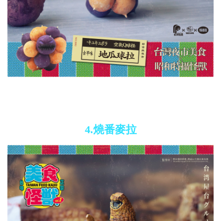
4.燒番麥拉