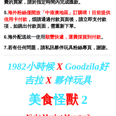
費的買家，請於指定時間內完成匯款。
5.
海外粉絲僅開放「中港澳地區」訂購唷！目前提供
信用卡
付款
，煩請通過付款頁面後，請立即支付款
項，如跳出付款頁面，需重新下單。
6.海外配送
統一使用
順豐快遞，運費採貨到付款
。
7.若有任何問題，請私訊夥伴玩具粉絲專頁，謝謝。
1982小時候
X
Goodzila好
吉拉
X
夥伴玩具
美
食
怪
獸
2