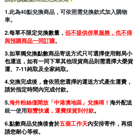
1.此為40點兌換商品，可依照需兌換款式加入購物
車。
2.每單不限定兌換數量
，
但不提供併單服務，也不得
與預購商品一同訂購
。
3.如單獨兌換點數商品寄送方式只可選擇
使用郵局小
包運送，如有一同下單其他現貨商品則需選擇大榮貨
運、7-11純取及全家純取
。
4.兌換完成後，會依照您選擇的運送方式產生運費
，
請於指定時間內完
成付款。
5.
海外粉絲僅開放「中港澳地區」兌換唷！
海外配送
統一使用
順豐快遞，運費採貨到付款
。
6.點數商品兌換後會於
五個工作天
內安排寄件，再煩
請您耐心等候。