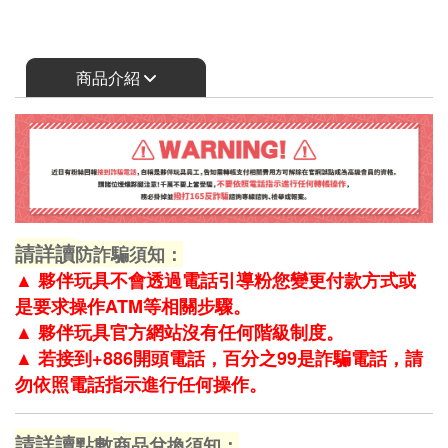
商品介紹
請詳讀
防詐騙須知：
▲
夥伴玩具不會透過電話引導粉您變更付款方式或
是要求操作ATM等相關步驟。
▲
夥伴玩具官方網站沒有任何階級制度。
▲
若接到+886開頭電話，百分之99是詐騙電話，請
勿依照電話指示進行任何操作。
請詳讀
點數
商品兌換須知：