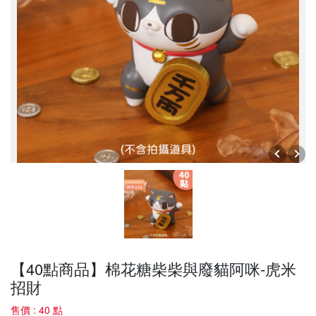
【40點商品】棉花糖柴柴與廢貓阿咪-虎米
招財
售價 : 40 點