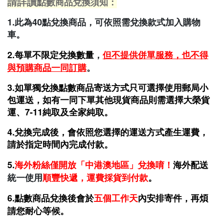
請詳讀
點數
商品兌換須知：
1.此為40點兌換商品，可依照需兌換款式加入購物
車。
2.每單不限定兌換數量
，
但不提供併單服務，也不得
與預購商品一同訂購
。
3.如單獨兌換點數商品寄送方式只可選擇
使用郵局小
包運送，如有一同下單其他現貨商品則需選擇大榮貨
運、7-11純取及全家純取
。
4.兌換完成後，會依照您選擇的運送方式產生運費
，
請於指定時間內完
成付款。
5.
海外粉絲僅開放「中港澳地區」兌換唷！
海外配送
統一使用
順豐快遞，運費採貨到付款
。
6.點數商品兌換後會於
五個工作天
內安排寄件，再煩
請您耐心等候。