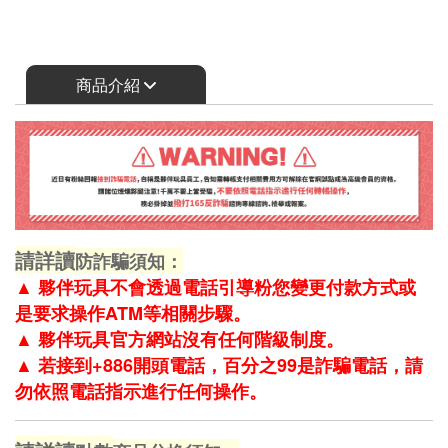
商品介紹
請詳讀
防詐騙須知：
▲
夥伴玩具不會透過電話引導粉您變更付款方式或
是要求操作ATM等相關步驟。
▲
夥伴玩具官方網站沒有任何階級制度。
▲
若接到+886開頭電話，百分之99是詐騙電話，請
勿依照電話指示進行任何操作。