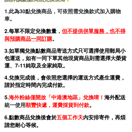
1.此為30點兌換商品，可依照需兌換款式加入購物
車。
2.每單不限定兌換數量
，
但不提供併單服務，也不得
與預購商品一同訂購
。
3.如單獨兌換點數商品寄送方式只可選擇
使用郵局小
包運送，如有一同下單其他現貨商品則需選擇大榮貨
運、7-11純取及全家純取
。
4.兌換完成後，會依照您選擇的運送方式產生運費
，
請於指定時間內完
成付款。
5.
海外粉絲僅開放「中港澳地區」兌換唷！
海外配送
統一使用
順豐快遞，運費採貨到付款
。
6.點數商品兌換後會於
五個工作天
內安排寄件，再煩
請您耐心等候。