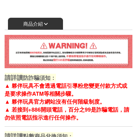
商品介紹
請詳讀
防詐騙須知：
▲
夥伴玩具不會透過電話引導粉您變更付款方式或
是要求操作ATM等相關步驟。
▲
夥伴玩具官方網站沒有任何階級制度。
▲
若接到+886開頭電話，百分之99是詐騙電話，請
勿依照電話指示進行任何操作。
請詳讀
點數
商品兌換須知：