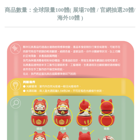
商品數量：全球限量100體( 展場70體 / 官網抽選20體/
海外10體 )