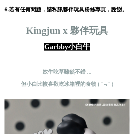
6.若有任何問題，請私訊夥伴玩具粉絲專頁，謝謝。
Kingjun x 夥伴玩具
Garbby小白牛
放牛吃草雖然不錯 ...
但小白比較喜歡吃冰箱裡的食物 ( ¯﹃¯ )