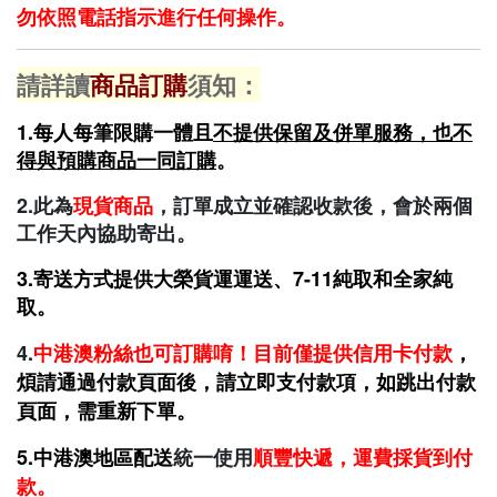
勿依照電話指示進行任何操作。
請詳讀
商品訂購
須知：
1.每人每筆限購一體且
不提供保留及併單服務，
也不
得與預購商品一同訂購
。
2.此為
現貨商品
，訂單成立並確認收款後，會於兩個
工作天內協助寄出。
3.寄送方式提供大
榮貨運運送、7-11純取和全家純
取
。
4.
中港澳
粉絲也可訂購唷！目前僅提供信用卡
付款
，
煩請通過付款頁面後，請立即支付款項，如跳出付款
頁面，需重新下單。
5.中港澳地區配送
統一使用
順豐快遞，運費採貨到付
款。