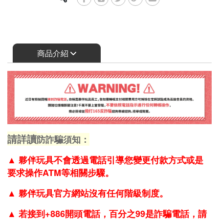
商品介紹
請詳讀
防詐騙須知：
▲
夥伴玩具不會透過電話引導您變更付款方式或是
要求操作ATM等相關步驟。
▲
夥伴玩具官方網站沒有任何階級制度。
▲
若接到+886開頭電話，百分之99是詐騙電話，請