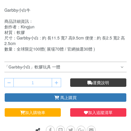
Garbby小白牛
商品詳細資訊：
創作者：
Kingjun
材質：
軟膠
尺寸：
Garbby小白
: 約 長11.5 寬7 高9.5cm 便便 : 約 長2.5 寬2 高
2.5cm
數量：全球限定100體( 展場70體 / 官網抽選30體 )
運費說明
馬上購買
加入購物車
加入追蹤清單