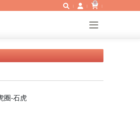
0
虎圈-石虎