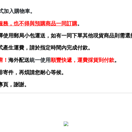
款式加入購物車。
服務，也不得與預購商品一同訂購
。
擇
使用郵局小包運送，如有一同下單其他現貨商品則需選擇
式產生運費
，請於指定時間內完
成付款。
唷！
海外配送
統一使用
順豐快遞，運費採貨到付款
。
排寄件，再煩請您耐心等候。
專頁，謝謝。