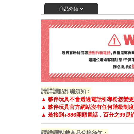
商品介紹
請詳讀
防詐騙須知：
▲
夥伴玩具不會透過電話引導粉您變更
▲
夥伴玩具官方網站沒有任何階級制度
▲
若接到+886開頭電話，百分之99
請詳讀
點數
商品兌換須知：