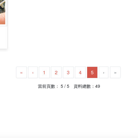
«
‹
1
2
3
4
5
›
»
當前頁數： 5 / 5 資料總數：49