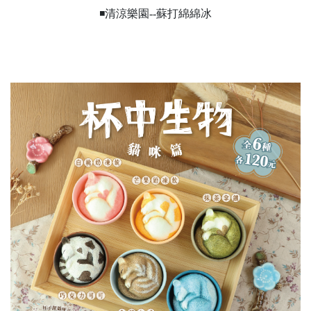
◾清涼樂園--蘇打綿綿冰