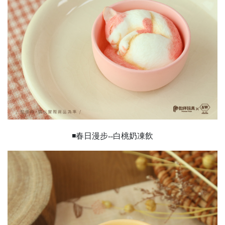
◾春日漫步--白桃奶凍飲