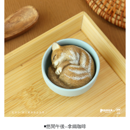
◾悠閒午後--拿鐵咖啡