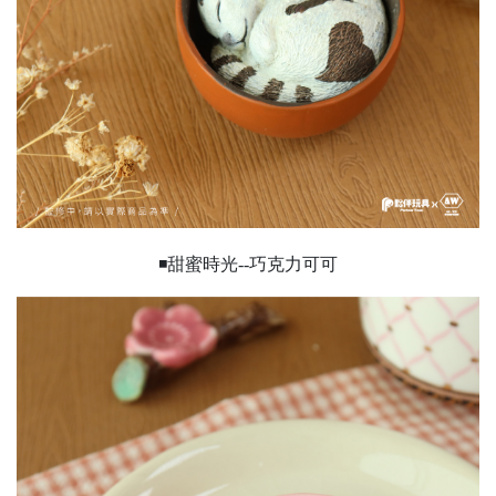
◾甜蜜時光--巧克力可可