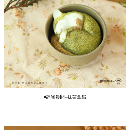
◾靜謐晨間--抹茶拿鐵