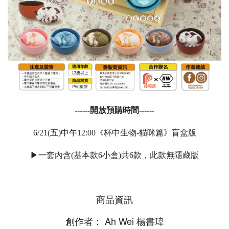
------
開放預購時間------
6/21(五)中午12:00《杯中生物-貓咪篇》盲盒版
▶一套內含(基本款6小盒)共6款，此款無隱藏版
商品資訊
創作者： Ah Wei 楊書瑋