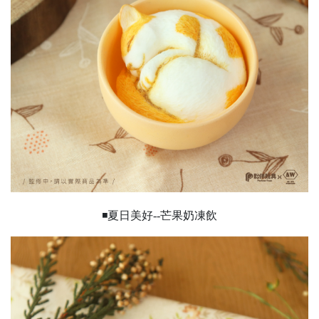
◾夏日美好--芒果奶凍飲