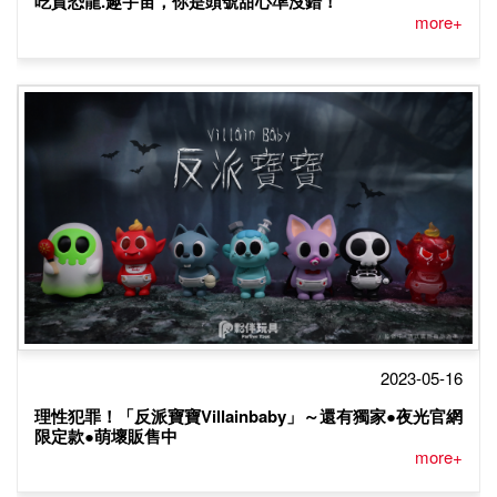
吃貨恐龍.趣宇宙，你是頭號甜心準沒錯！
more+
2023-05-16
理性犯罪！「反派寶寶Villainbaby」～還有獨家●夜光官網
限定款●萌壞販售中
more+