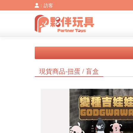
：訪客
現貨商品-扭蛋 / 盲盒