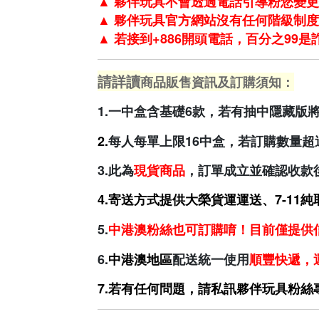
▲
夥伴玩具不會透過電話引導粉您變更
▲
夥伴玩具官方網站沒有任何階級制度
▲
若接到+886開頭電話，百分之99
請詳讀
商品販售資訊及訂購須知：
1.一中盒含基礎6款，若有抽中隱藏版
2.
每人每單上限16中盒，若訂購數量超
3.此為
現貨商品
，訂單成立並確認收款
4.寄送方式提供大
榮貨運運送、7-11
5.
中港澳
粉絲也可訂購唷！目前僅提供
6.
中港澳地區
配送
統一使用
順豐快遞，
7.若有任何問題，請私訊夥伴玩具粉絲