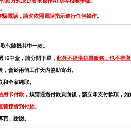
付款方式或是要求操作ATM等相關步驟。
。
是詐騙電話，請勿依照電話指示進行任何操作。
將取代隨機其中一款。
過16中盒，請分開下單，
此外不提供併單服務，也不得與
後，會於兩個工作天內協助寄出。
純取和全家純取
。
信用卡
付款
，煩請通過付款頁面後，請立即支付款項，如
運費採貨到付款。
專頁，謝謝。