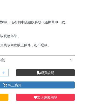
含基礎6款，若有抽中隱藏版將取代隨機其中一款。
，
置以實物為準，
購買表示同意以上條件，恕不退款。
運費說明
馬上購買
加入追蹤清單