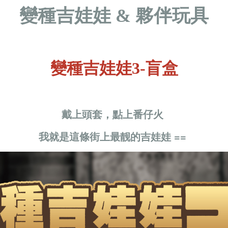
變種吉娃娃 & 夥伴玩具
變種吉娃娃3-盲盒
戴上頭套，點上番仔火
我就是這條街上最靓的吉娃娃 ==