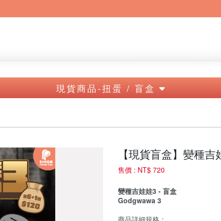
現貨商品-扭蛋 / 盲盒
【現貨盲盒】變種吉
售價 :
NT$ 720
變種吉娃娃3
- 盲盒
Godgwawa 3
商品詳細規格：