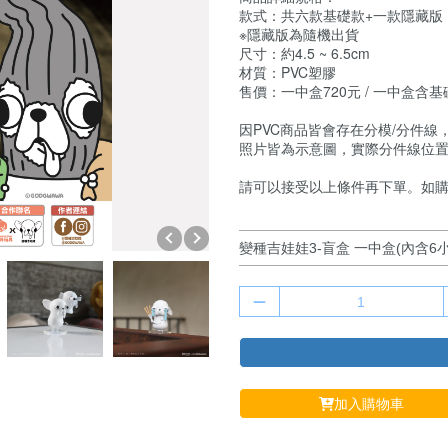
款式：共六款基礎款+一款隱藏版
※隱藏版為隨機出貨
尺寸：約4.5 ~ 6.5cm
材質：PVC塑膠
售價：一中盒720元 / 一中盒
因PVC商品皆會存在分模/分件線
照片皆為示意圖，實際分件線位
請可以接受以上條件再下單。如
加入購物車