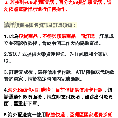
▲
若接到+886開頭電話，百分之99是詐騙電話，請
勿依照電話指示進行任何操作。
請詳讀
商品販售資訊及訂購須知：
1. 此為
現貨商品，不得與預購商品一同訂購
，訂單成
立並確認收款後，會於兩個工作天內協助寄出。
2.寄送方式提供大榮貨運運送、7-11純取和全家純
取。
3. 訂購完成後，選擇信用卡付款、ATM轉帳或代碼繳
費的買家，請於指定時間內完成匯款。
4.
海外粉絲也可訂購唷！目前僅提供信用卡
付款
，煩
請通過付款頁面後，請立即支付款項，如跳出付款頁
面，需重新下單。
5.海外配送
統一使用
順豐快遞，亞洲區國家運費採貨