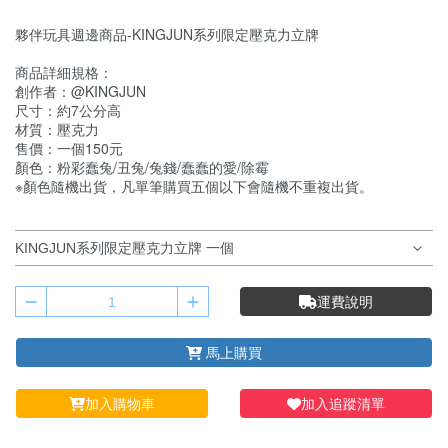
夥伴玩具週邊商品-KINGJUN系列限定壓克力立牌
商品詳細規格：
創作者：@KINGJUN
尺寸：約7公分高
材質：壓克力
售價：一個150元
顏色：粉彩蠢兔/丑兔/兔錢/蠢蠢的愛/除霉
※顏色隨機出貨，凡單筆購買五個以下會隨機不重複出貨。
運費說明
馬上購買
加入購物車
加入追蹤清單