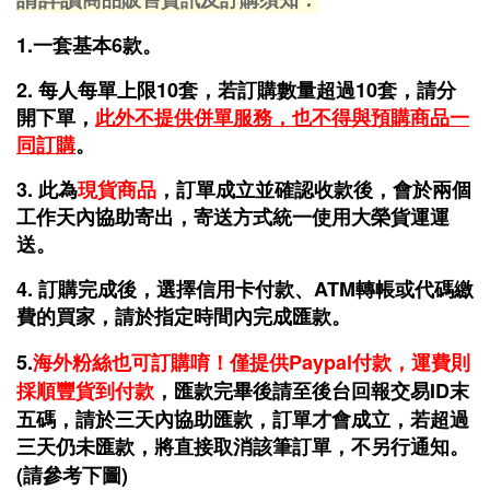
1.
一套基本6款。
2. 每人每單上限10套，若訂購數量超過10套，請分
開下單，
此外不提供併單服務，也不得與預購商品一
同訂購
。
3. 此為
現貨商品
，
訂單成立並確認收款後，會於兩個
工作天內協助寄出，寄送方式統一使用大榮貨運運
送。
4. 訂購完成後，選擇信用卡付款、ATM轉帳或代碼繳
費的買家，請於指定時間內完成匯款。
5.
海外粉絲也可訂購唷！僅提供P
aypal付款，運費則
採順豐貨到付款
，匯款完畢後請至後台回報交易ID末
五碼，請
於三天內協助匯款，訂單才會成立，若超過
三天仍未匯款，將直接取消該筆訂單，不另行通知。
(請參考下圖)