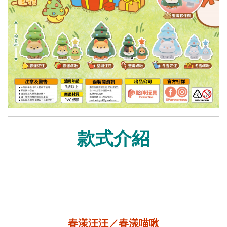
款式介紹
春漾汪汪／春漾喵啾