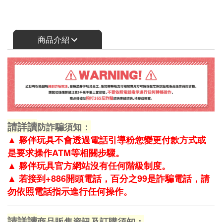
商品介紹
請詳讀
防詐騙須知：
▲
夥伴玩具不會透過電話引導粉您變更付款方式或
是要求操作ATM等相關步驟。
▲
夥伴玩具官方網站沒有任何階級制度。
▲
若接到+886開頭電話，百分之99是詐騙電話，請
勿依照電話指示進行任何操作。
請詳讀
商品販售資訊及訂購須知：