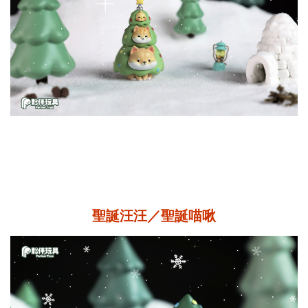
聖誕汪汪／聖誕喵啾