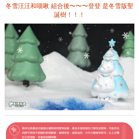
冬雪汪汪和喵啾 組合後〜​〜​〜​登登 是冬雪版聖
誕樹！！！