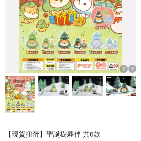
【現貨扭蛋】聖誕樹夥伴 共6款