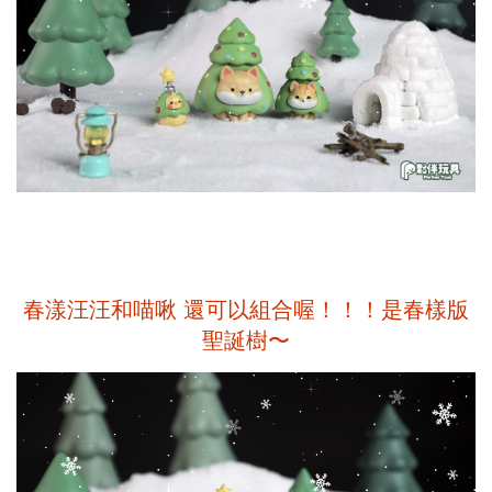
春漾汪汪和喵啾 還可以組合喔！！！是春樣版
聖誕樹〜