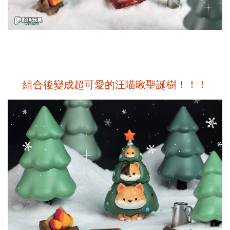
組合後變成超可愛的汪喵啾聖誕樹！！！