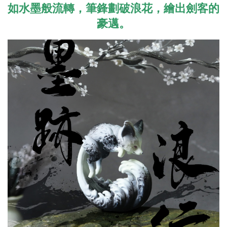
如水墨般流轉，筆鋒劃破浪花，繪出劍客的
豪邁。