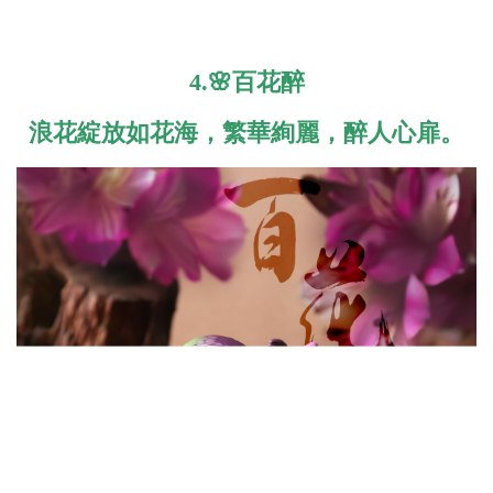
4.🌸百花醉
浪花綻放如花海，繁華絢麗，醉人心扉。