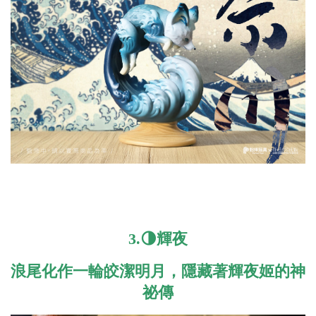
3.🌗輝夜
浪尾化作一輪皎潔明月，隱藏著輝夜姬的神
祕傳