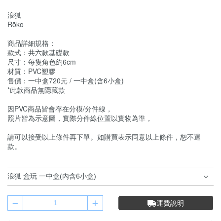
浪狐
Rōko
商品詳細規格：
款式：共六款基礎款
尺寸：每隻角色約6cm​
材質：PVC塑膠
售價：一中盒720元 / 一中盒(含6小盒)
*此款商品無隱藏款
因PVC商品皆會存在分模/分件線，
照片皆為示意圖，實際分件線位置以實物為準，
請可以接受以上條件再下單。如購買表示同意以上條件，恕不退
款。
運費說明