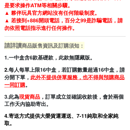
是要求操作ATM等相關步驟。
▲
夥伴玩具官方網站沒有任何階級制度。
▲
若接到+886開頭電話，百分之99是詐騙電話，請
勿依照電話指示進行任何操作。
請詳讀
商品販售資訊及訂購須知：
1.一中盒含6款基礎款，此款無隱藏版。
2.
每人每單上限16中盒，若訂購數量超過16中盒，請
分開下單，
此外不提供併單服務，也不得與預購商品
一同訂購
。
3.此為
現貨商品
，訂單成立並確認收款後，會於兩個
工作天內協助寄出。
4.寄送方式提供大
榮貨運運送、7-11純取和全家純
取
。