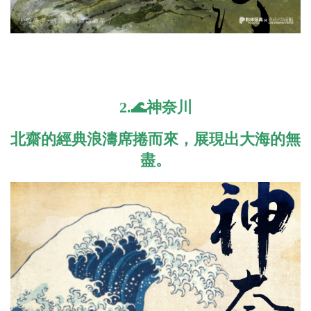
2.🌊神奈川
北齋的經典浪濤席捲而來，展現出大海的無
盡。