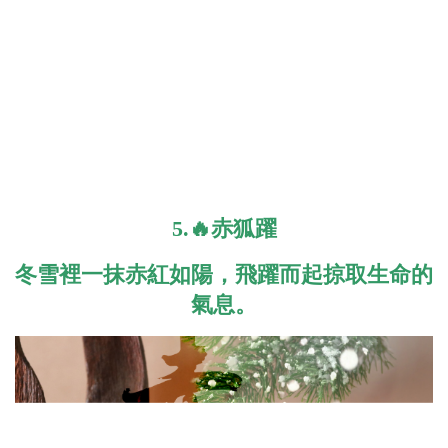
5.🔥赤狐躍
冬雪裡一抹赤紅如陽，飛躍而起掠取生命的
氣息。