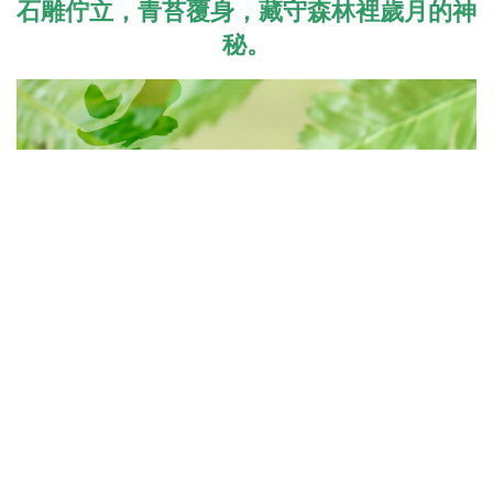
石雕佇立，青苔覆身，藏守森林裡歲月的神
秘。