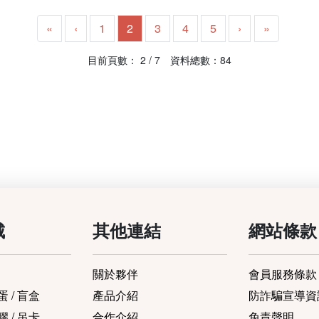
«
‹
1
2
3
4
5
›
»
目前頁數： 2 / 7 資料總數：84
城
其他連結
網站條款
關於夥伴
會員服務條款
 / 盲盒
產品介紹
防詐騙宣導資
 / 吊卡
合作介紹
免責聲明