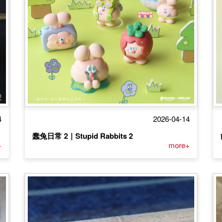
4
2026-04-14
蠢兔日常 2｜Stupid Rabbits 2
+
more+